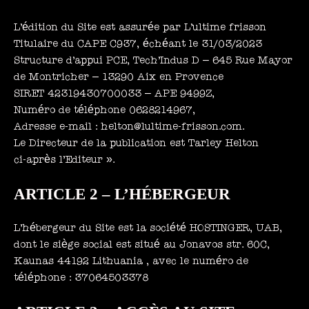
L’édition du Site est assurée par L’ultime frisson
Titulaire du CAPE C937, échéant le 31/03/2023
Structure d’appui PCE, Tech’Indus D – 645 Rue Mayor
de Montricher – 13290 Aix en Provence
SIRET 42319430700033 – APE 9499Z,
Numéro de téléphone 0628214967,
Adresse e-mail : helton@lultime-frisson.com.
Le Directeur de la publication est Tarley Helton
ci-après l’Editeur ».
ARTICLE 2 – L’HÉBERGEUR
L’hébergeur du Site est la société HOSTINGER, UAB,
dont le siège social est situé au Jonavos str. 60C,
Kaunas 44192 Lithuania , av
ec le numéro de
téléphone : 37064503378