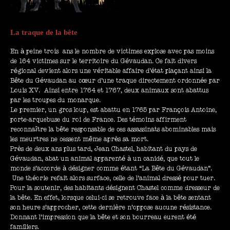
La traque de la bête
En à peine trois ans le nombre de victimes explose avec pas moins
de 164 victimes sur le territoire du Gévaudan. Ce fait divers
régional devient alors une véritable affaire d’état plaçant ainsi la
Bête du Gévaudan au cœur d’une traque directement ordonnée par
Louis XV. Ainsi entre 1764 et 1767, deux animaux sont abattus
par les troupes du monarque.
Le premier, un gros loup, est abattu en 1765 par François Antoine,
porte-arquebuse du roi de France. Des témoins affirment
reconnaître la bête responsable de ces assassinats abominables mais
les meurtres ne cessent même après sa mort.
Près de deux ans plus tard, Jean Chastel, habitant du pays de
Gévaudan, abat un animal apparenté à un canidé, que tout le
monde s’accorde à désigner comme étant “La Bête du Gévaudan”.
Une théorie refait alors surface, celle de l’animal dressé pour tuer.
Pour la soutenir, des habitants désignent Chastel comme dresseur de
la bête. En effet, lorsque celui-ci se retrouve face à la bête sentant
son heure s’approcher, cette dernière n’oppose aucune résistance.
Donnant l’impression que la bête et son bourreau eurent été
familiers.