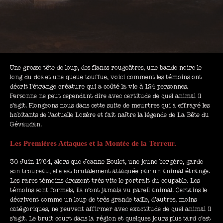
Une grosse tête de loup, des flancs rougeâtres, une bande noire le
long du dos et une queue touffue, voici comment les témoins ont
décrit l’étrange créature qui a coûté la vie à 124 personnes.
Personne ne peut cependant dire avec certitude de quel animal il
s’agit. Plongeons nous dans cette suite de meurtres qui a effrayé les
habitants de l’actuelle Lozère et fait naître la légende de La Bête du
Gévaudan.
Les Premières Attaques et la Montée de la Terreur.
30 Juin 1764, alors que Jeanne Boulet, une jeune bergère, garde
son troupeau, elle est brutalement attaquée par un animal étrange.
Les rares témoins dressent très vite le portrait du coupable. Les
témoins sont formels, ils n’ont jamais vu pareil animal. Certains le
décrivent comme un loup de très grande taille, d’autres, moins
catégoriques, ne peuvent affirmer avec exactitude de quel animal il
s’agit. Le bruit court dans la région et quelques jours plus tard c’est