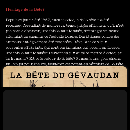
Héritage de la Bête?
Depuis ce jour d’été 1767, aucune attaque de la bête n’a été
recensée. Cependant de nombreux témoignages affirment qu’il n’est
pas rare d’observer, une fois la nuit tombée, d’étranges animaux
sillonnant les chemins de l’actuelle Lozère. Des attaques contre des
animaux ont également été recensées. Réveillant de vieux
souvenirs effrayants. Qui sont ces animaux qui rôdent en Lozère,
une fois la nuit tombée? Peuvent-ils eux aussi se mettre à attaquer
les humains? Est-ce le retour de la bête? Pumas, loups, gros chiens,
nul n’a pu pour l’heure, identifier ces potentiels héritiers de La Bête
du Gévaudan. Une chose est sûre, la bête suscite toujours la crainte
LA BÊTE DU GÉVAUDAN
des locaux…