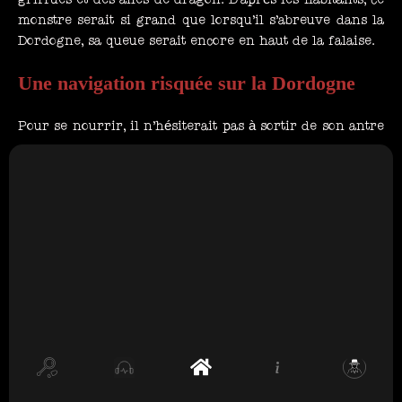
monstre serait si grand que lorsqu’il s’abreuve dans la
Dordogne, sa queue serait encore en haut de la falaise.
Une navigation risquée sur la Dordogne
Pour se nourrir, il n’hésiterait pas à sortir de son antre
en se glissant dans la Dordogne pour attaquer toutes
sortes d’animaux qui s’approchent un peu trop du cours
d’eau. Son mets favoris resterait cependant, si l’on en
croit les locaux, les occupants des embarcations qui
naviguent sur la Dordogne. Au fil des siècles, de
nombreuses disparitions inquiétantes ont été recensées
à proximité du saut de la Gratusse. La majorité d’entre
elles concerne des bateliers, pêcheurs et même des
lavandières. De nombreux témoins affirment être les
rescapés de celui que l’on nomme dans la région ” Lo
Coulobre “. Effrayés par ce mystérieux dragon et lassés
de perdre leurs proches, les habitants du village de
Lalinde ont fait appel, au IIIe siècle, à l’évêque Saint